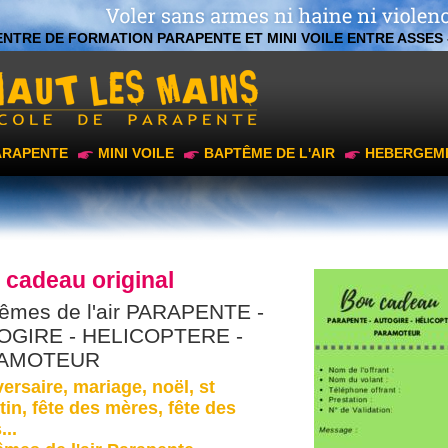
ENTRE DE FORMATION PARAPENTE ET MINI VOILE ENTRE ASSES 
ARAPENTE
MINI VOILE
BAPTÊME DE L'AIR
HEBERGEM
 cadeau original
êmes de l'air PARAPENTE -
OGIRE - HELICOPTERE -
AMOTEUR
ersaire, mariage, noël, st
tin, fête des mères, fête des
...