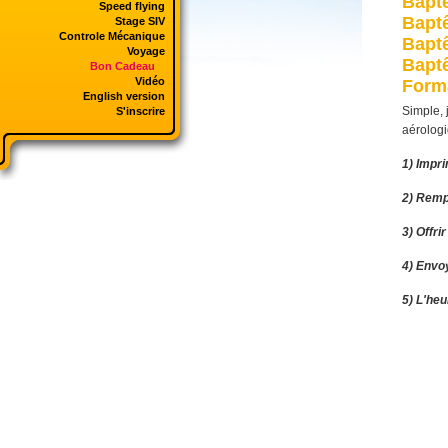
Baptê
Speed flying
Baptê
Stage SIV
Controle Mécanique
Baptê
Voyage
Baptê
Bon Cadeau
Vidéo
Forma
English version
Simple, 
S'inscrire
aérologi
1) Impr
2) Rempl
3) Offrir
4) Envo
5) L'he