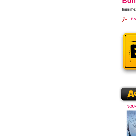
Bon
Imprimez 
Bon
NOUV