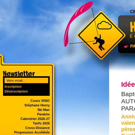
C
P
Idée
Inscription
Désinscription
Bapt
AUT
Cours VISIO
Stéphane Henry
PAR
Ski Man
Parakite
Anniv
Calendrier 2026-27
valen
Tarifs 2026
Cross-Distance
pères
Progression Accélérée