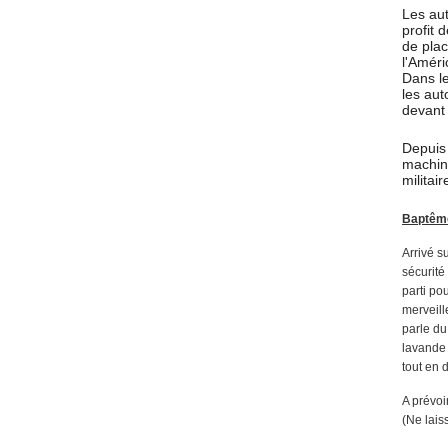
Les aut
profit 
de plac
l'Améri
Dans le
les aut
devant 
Depuis 
machin
militai
Baptême
Arrivé s
sécurité
parti po
merveill
parle du
lavande 
tout en 
A prévoi
(Ne lais