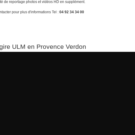
ité de reportage photos et vidéos HD en supplément.
tacter pour plus d'informations Tel :
04 92 34 34 00
gire ULM en Provence Verdon