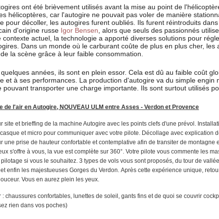
ogires ont été brièvement utilisés avant la mise au point de l'hélicopt
des hélicoptères, car l'autogire ne pouvait pas voler de manière stationn
e pour décoller, les autogires furent oubliés. Ils furent réintroduits da
cain d'origine russe
Igor Bensen
, alors que seuls des passionnés utilisen
 contexte actuel, la technologie a apporté diverses solutions pour régl
ogires. Dans un monde où le carburant coûte de plus en plus cher, les 
de la scène grâce à leur faible consommation.
quelques années, ils sont en plein essor. Cela est dû au faible coût gl
e et à ses performances. La production d'autogire va du simple engin
re pouvant transporter une charge importante. Ils sont surtout utilisés pour
 de l'air en Autogire, NOUVEAU ULM entre Asses - Verdon et Provence
ur site et brieffing de la machine Autogire avec les points clefs d'une prévol. Install
 casque et micro pour communiquer avec votre pilote. Décollage avec explication de
ur une prise de hauteur confortable et contemplative afin de transiter de montagn
eux s'offre à vous, la vue est complète sur 360°. Votre pilote vous commente les ma
 pilotage si vous le souhaitez. 3 types de vols vous sont proposés, du tour de vall
et enfin les majestueuses Gorges du Verdon. Après cette expérience unique, retou
douceur. Vous en aurez plein les yeux.
r : chaussures confortables, lunettes de soleil, gants fins et de quoi se couvrir cockp
sez rien dans vos poches)