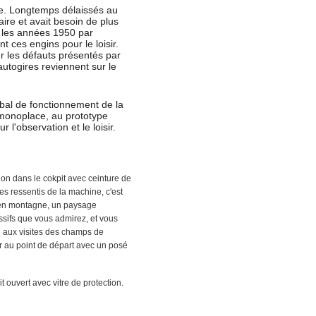
ère. Longtemps délaissés au
aire et avait besoin de plus
ns les années 1950 par
t ces engins pour le loisir.
er les défauts présentés par
autogires reviennent sur le
obal de fonctionnement de la
 monoplace, au prototype
 l'observation et le loisir.
ation dans le cokpit avec ceinture de
s ressentis de la machine, c'est
e en montagne, un paysage
ssifs que vous admirez, et vous
ée aux visites des champs de
r au point de départ avec un posé
it ouvert avec vitre de protection.