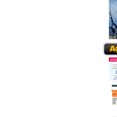
Toute
Lire l
27/1
SPEE
Présen