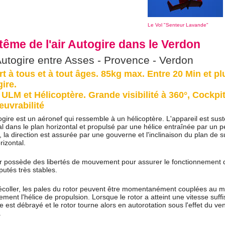
Le Vol "Senteur Lavande"
ême de l'air Autogire dans le Verdon
Autogire entre Asses - Provence - Verdon
t à tous et à tout âges. 85kg max. Entre 20 Min et pl
ire.
 ULM et Hélicoptère. Grande visibilité à 360°, Cockpit
uvrabilité
gire est un aéronef qui ressemble à un hélicoptère. L'appareil est suste
al dans le plan horizontal et propulsé par une hélice entraînée par un p
l, la direction est assurée par une gouverne et l'inclinaison du plan de 
rizontal.
r possède des libertés de mouvement pour assurer le fonctionnement de
putés très stables.
écoller, les pales du rotor peuvent être momentanément couplées au m
ment l'hélice de propulsion. Lorsque le rotor a atteint une vitesse suf
 est débrayé et le rotor tourne alors en autorotation sous l'effet du ven
.