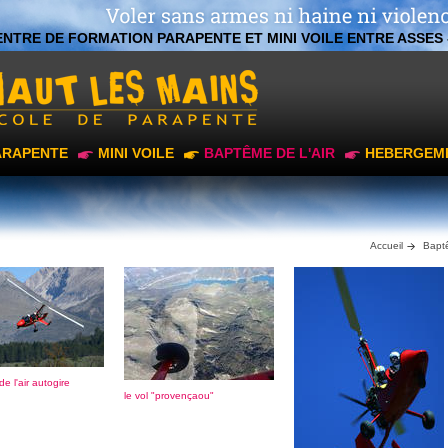
ENTRE DE FORMATION PARAPENTE ET MINI VOILE ENTRE ASSES 
ARAPENTE
MINI VOILE
BAPTÊME DE L'AIR
HEBERGEM
Accueil
Baptê
e l'air autogire
le vol "provençaou"