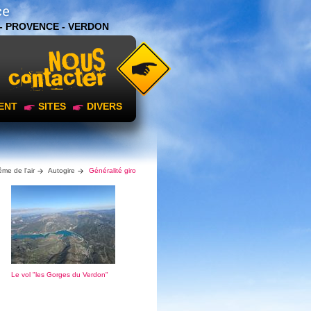
- PROVENCE - VERDON
ENT
SITES
DIVERS
me de l'air
Autogire
Généralité giro
Le vol "les Gorges du Verdon"