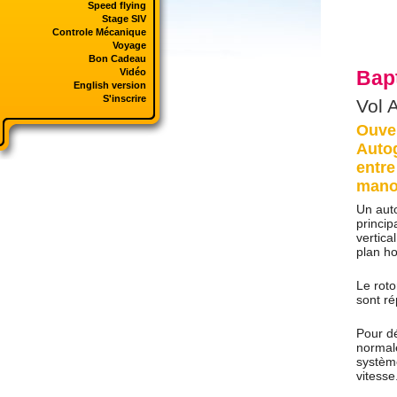
Speed flying
Stage SIV
Controle Mécanique
Voyage
Bon Cadeau
Vidéo
Bapt
English version
S'inscrire
Vol 
Ouver
Autog
entre
manœ
Un auto
princip
vertica
plan ho
Le roto
sont ré
Pour d
normale
système
vitesse