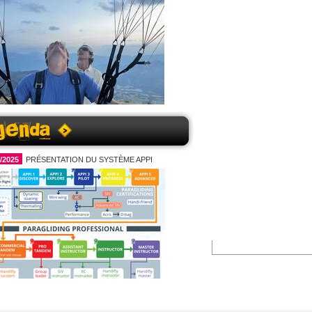
s les nouveautés 2026 chez Haut les mains
a suite
1/2025
PRÉSENTATION DU SYSTÈME APPI
D RIDING AVEC HAUT LES MAINS
Le
tation du Système Appi de loisirs à Professionnel ,